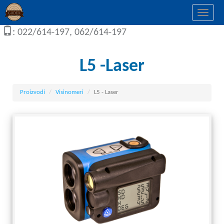
Togg
navi
: 022/614-197, 062/614-197
L5 -Laser
Proizvodi
Visinomeri
L5 - Laser