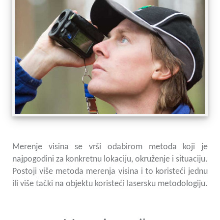
Merenje visina se vrši odabirom metoda koji je
najpogodini za konkretnu lokaciju, okruženje i situaciju.
Postoji više metoda merenja visina i to koristeći jednu
ili više tački na objektu koristeći lasersku metodologiju.