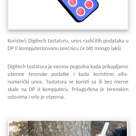
Koristeći Digitech tastaturu, unos različitih podataka u
DP II kompjuterizovanu prečnicu će biti mnogo lakši.
Digitech tastatura je veoma pogodna kada prikupljamo
obimne terenske podatke i kada koristimo alfa-
numerički unos. Tastatura se koristi sa ili bez merne
skale na DP II kompjuteru. Prilagođena je terenskim
uslovima i vrlo je otporna.