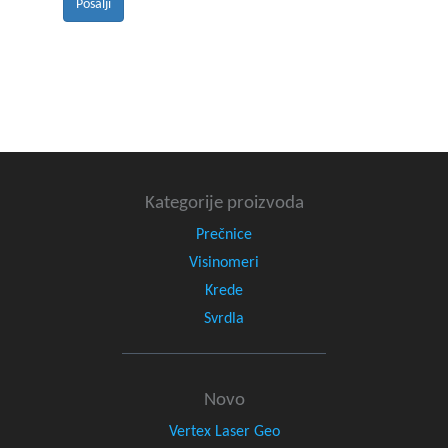
Pošalji
Kategorije proizvoda
Prečnice
Visinomeri
Krede
Svrdla
Novo
Vertex Laser Geo