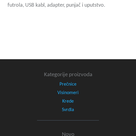
futrola, USB kabl, adapter, punjač i uputstvo.
Kategorije proizvoda
Prečnice
Visinomeri
Krede
Svrdla
Novo