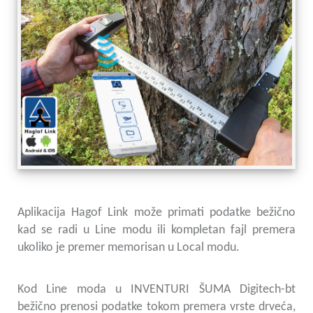
Aplikacija Hagof Link može primati podatke bežično
kad se radi u Line modu ili kompletan fajl premera
ukoliko je premer memorisan u Local modu.
Kod Line moda u INVENTURI ŠUMA Digitech-bt
bežično prenosi podatke tokom premera vrste drveća,