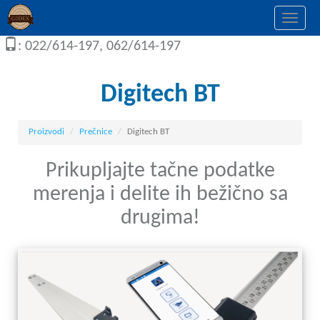
Togg
navi
: 022/614-197, 062/614-197
Digitech BT
Proizvodi
Prečnice
Digitech BT
Prikupljajte tačne podatke
merenja i delite ih bežično sa
drugima!