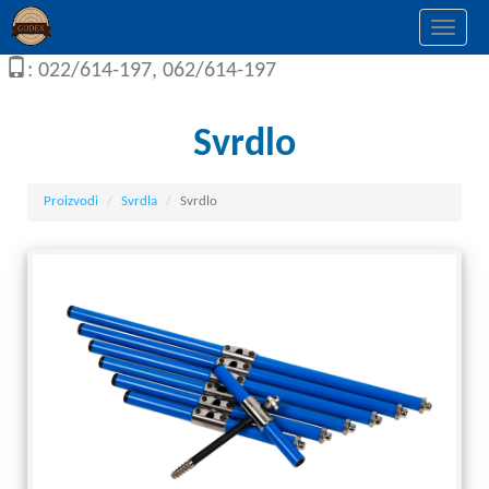
Togg
navi
: 022/614-197, 062/614-197
Svrdlo
Proizvodi
Svrdla
Svrdlo